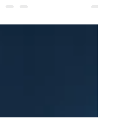
todo por un mal cable
¿Qué pasaría si hoy, en pleno funcionamiento
de tu empresa, universidad o clínica, se cae la
red por completo? ¿Qué pasaría si en una...