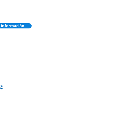
 información
s: