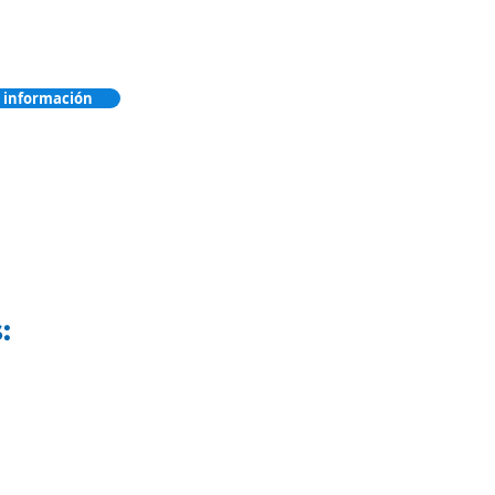
 información
s: