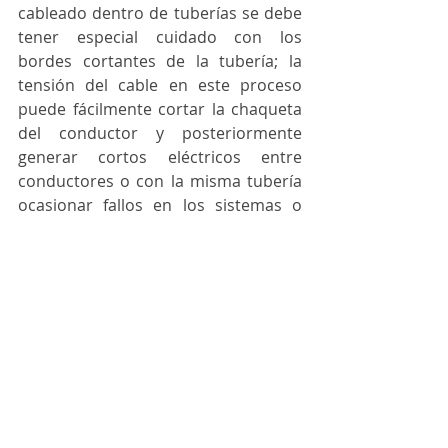
cableado dentro de tuberías se debe 
tener especial cuidado con los 
bordes cortantes de la tubería; la 
tensión del cable en este proceso 
puede fácilmente cortar la chaqueta 
del conductor y posteriormente 
generar cortos eléctricos entre 
conductores o con la misma tubería 
ocasionar fallos en los sistemas o 
peor aún daños en equipos.
Utilice una pesca o sonda adecuada 
flexible. Si va adicionar cable en una 
tubería en la cual ya existe cable use 
una pesca de nylon con el fin de no 
dañar el mismo. Evite el uso excesivo 
de fuerza al tensionar el cable para 
introducirlo en la tubería ya que se 
puede deformar cambiando las 
características del mismo o peor aún 