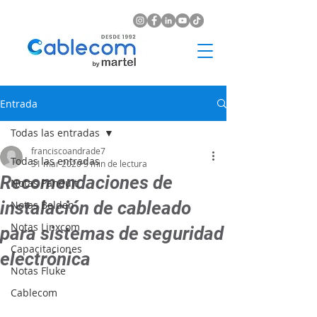
Entrada
Todas las entradas
franciscoandrade7
Todas las entradas
31 mar 2020
5 min de lectura
Recomendaciones de
Notas Panduit
instalación de cableado
Notas Belden
Notas Linxcom
para sistemas de seguridad
Capacitaciones
electrónica
Notas Fluke
Cablecom