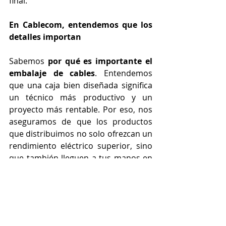
final.
En Cablecom, entendemos que los 
detalles importan
Sabemos 
por qué es importante el 
embalaje de cables
. Entendemos 
que una caja bien diseñada significa 
un técnico más productivo y un 
proyecto más rentable. Por eso, nos 
aseguramos de que los productos 
que distribuimos no solo ofrezcan un 
rendimiento eléctrico superior, sino 
que también lleguen a tus manos en 
un embalaje que proteja tu inversión 
y facilite tu trabajo.
Desde las prácticas cajas de cable 
UTP 
Linxcom
 hasta los robustos 