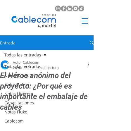
Entrada
Todas las entradas
Autor Cablecom
Todas las entradas
26 dic 2025
3 min de lectura
El Héroe anónimo del
Notas Panduit
proyecto: ¿Por qué es
Notas Belden
Notas Linxcom
importante el embalaje de
Capacitaciones
cables
Notas Fluke
Cablecom