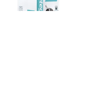
<NUL5C04IG-CE> CABLE UTP CAT. 5E 4
PARES 24 AWG LSZH GRIS PANDUIT |
PANDUIT