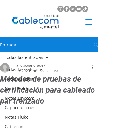
Entrada
Todas las entradas
franciscoandrade7
Todas las entradas
9 jul 2020
1 min de lectura
Métodos de pruebas de
Notas Panduit
certificación para cableado
Notas Belden
Notas Linxcom
par trenzado
Capacitaciones
Notas Fluke
Cablecom