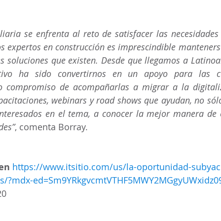
liaria se enfrenta al reto de satisfacer las necesidades 
os expertos en construcción es imprescindible mantenerse
es soluciones que existen. Desde que llegamos a Latinoa
etivo ha sido convertirnos en un apoyo para las c
 compromiso de acompañarlas a migrar a la digitaliza
acitaciones, webinars y road shows que ayudan, no sólo 
interesados en el tema, a conocer la mejor manera de c
des”
, comenta Borray.
en 
https://www.itsitio.com/us/la-oportunidad-subyac
gentes/?mdx-ed=Sm9YRkgvcmtVTHF5MWY2MGgyUWxidz0
20