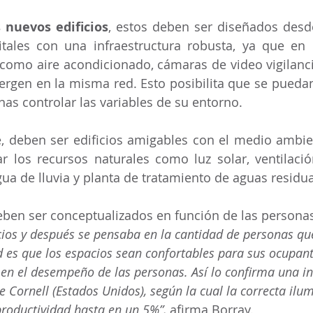
s nuevos edificios
, estos deben ser diseñados desd
itales con una infraestructura robusta, ya que en
como aire acondicionado, cámaras de video vigilancia
ergen en la misma red. Esto posibilita que se puedan
nas controlar las variables de su entorno.
, deben ser edificios amigables con el medio ambie
r los recursos naturales como luz solar, ventilació
ua de lluvia y planta de tratamiento de aguas residua
eben ser conceptualizados en función de las personas
ios y después se pensaba en la cantidad de personas que
 es que los espacios sean confortables para sus ocupante
en el desempeño de las personas. Así lo confirma una in
e Cornell (Estados Unidos), según la cual la correcta ilu
productividad hasta en un 5%”,
 afirma Borray.