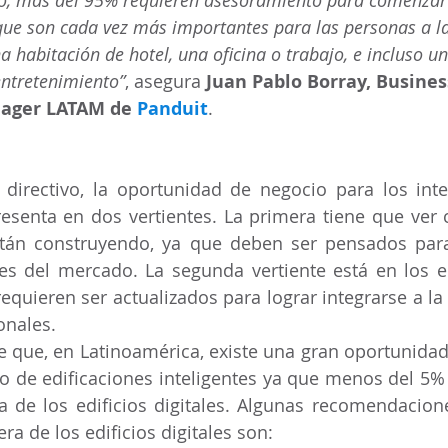
go, más del 95% requieren asesoramiento para comenzar 
que son cada vez más importantes para las personas a la
habitación de hotel, una oficina o trabajo, e incluso un 
entretenimiento”
, asegura 
Juan Pablo Borray, Busines
ager LATAM de 
Panduit
. 
directivo, la oportunidad de negocio para los inte
esenta en dos vertientes. La primera tiene que ver 
stán construyendo, ya que deben ser pensados para 
es del mercado. La segunda vertiente está en los ed
requieren ser actualizados para lograr integrarse a la d
onales.
ne que, en Latinoamérica, existe una gran oportunidad
lo de edificaciones inteligentes ya que menos del 5%
a de los edificios digitales. Algunas recomendacion
era de los edificios digitales son: