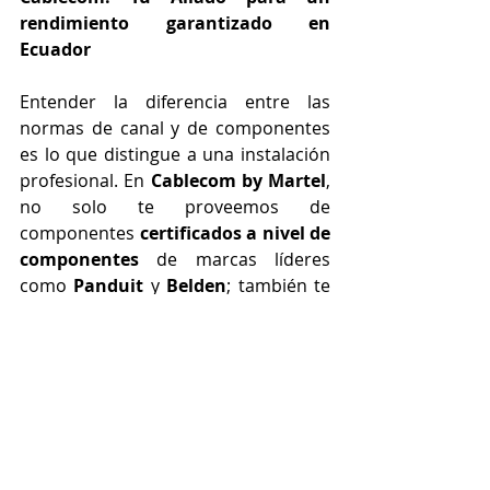
rendimiento garantizado en 
Ecuador
Entender la diferencia entre las 
normas de canal y de componentes 
es lo que distingue a una instalación 
profesional. En 
Cablecom by Martel
, 
no solo te proveemos de 
componentes 
certificados a nivel de 
componentes
 de marcas líderes 
como 
Panduit
 y 
Belden
; también te 
brindamos la asesoría técnica para 
asegurar que tus prácticas de 
instalación te permitan lograr una 
certificación de canal exitosa
.
Nuestro compromiso es ofrecerte los 
materiales y el conocimiento para 