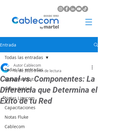
Entrada
Todas las entradas
Autor Cablecom
Todas las entradas
18 dic 2025
3 min de lectura
Canal vs. Componentes: La
Notas Panduit
Diferencia que Determina el
Notas Belden
Notas Linxcom
Éxito de tu Red
Capacitaciones
Notas Fluke
Cablecom