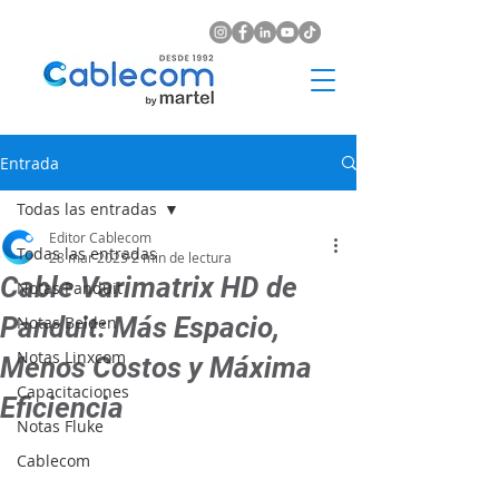
Entrada
Todas las entradas
Editor Cablecom
Todas las entradas
28 mar 2025
2 min de lectura
Cable Varimatrix HD de
Notas Panduit
Panduit: Más Espacio,
Notas Belden
Notas Linxcom
Menos Costos y Máxima
Capacitaciones
Eficiencia
Notas Fluke
Cablecom